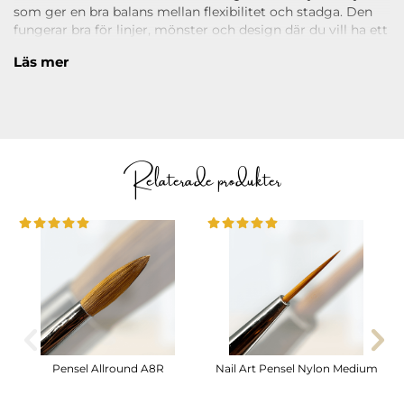
som ger en bra balans mellan flexibilitet och stadga. Den
fungerar bra för linjer, mönster och design där du vill ha ett
jämnt resultat med god kontroll. Det lila skaftet ligger
Läs mer
bekvämt i handen och gör penseln enkel att arbeta med.
Läs under
ANVÄNDNING
hur du använder produkten.
Storlek:
15mm lång
Relaterade produkter
Pensel Allround A8R
Nail Art Pensel Nylon Medium