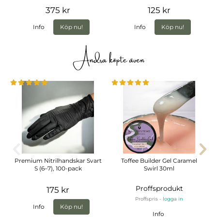
375 kr
125 kr
Info
Köp nu!
Info
Köp nu!
Andra köpte även
Premium Nitrilhandskar Svart
Toffee Builder Gel Caramel
S (6–7), 100-pack
Swirl 30ml
Proffsprodukt
175 kr
Proffspris -
logga in
Info
Köp nu!
Info