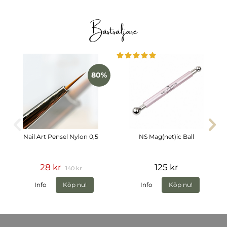
Bästsäljare
80%
Nail Art Pensel Nylon 0,5
NS Mag(net)ic Ball
28 kr
125 kr
140 kr
Info
Köp nu!
Info
Köp nu!