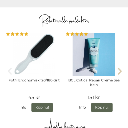
Relaterade produkter
Fotfil Ergonomisk 120/180 Grit
BCL Critical Repair Créme Sea
Kelp
45 kr
151 kr
Info
Köp nu!
Info
Köp nu!
Andra köpte även