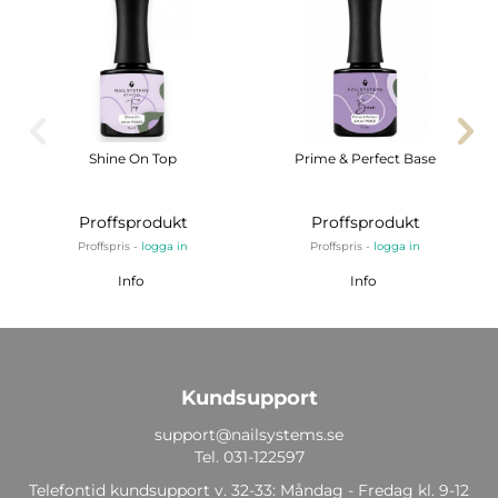
Shine On Top
Prime & Perfect Base
Proffsprodukt
Proffsprodukt
Proffspris -
logga in
Proffspris -
logga in
Info
Info
Kundsupport
support@nailsystems.se
Tel.
031-122597
Telefontid kundsupport v. 32-33: Måndag - Fredag kl. 9-12