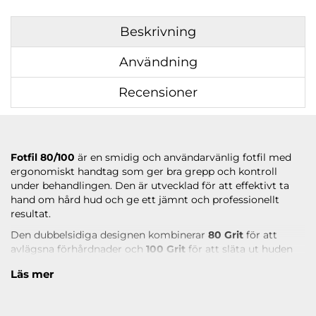
Beskrivning
Användning
Recensioner
Fotfil 80/100
är en smidig och användarvänlig fotfil med
ergonomiskt handtag som ger bra grepp och kontroll
under behandlingen. Den är utvecklad för att effektivt ta
hand om hård hud och ge ett jämnt och professionellt
resultat.
Den dubbelsidiga designen kombinerar
80 Grit
för att
avlägsna förhårdnader och
100 Grit
för att släta ut huden
och skapa en mjuk finish. Den robusta konstruktionen gör
Läs mer
den idealisk för både hemmabruk och salongsbehandlingar
där kvalitet och hållbarhet är viktigt.
Läs under
ANVÄNDNING
hur du använder produkten.