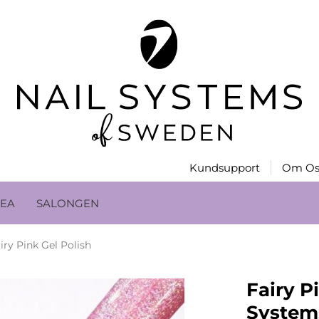
Kundsupport
Om Os
EA
SALONGEN
iry Pink Gel Polish
Fairy P
System