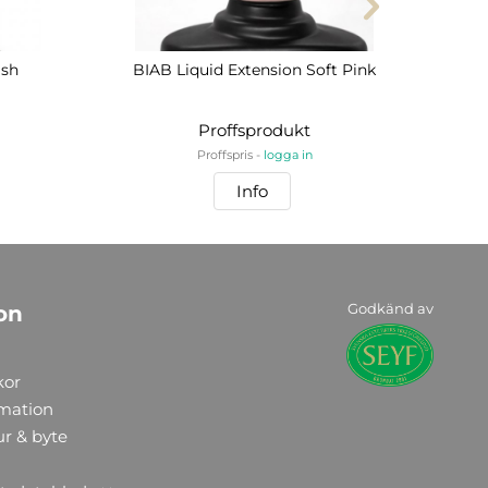
ish
BIAB Liquid Extension Soft Pink
Toff
Proffsprodukt
Proffspris -
logga in
Info
Godkänd av
on
kor
rmation
ur & byte