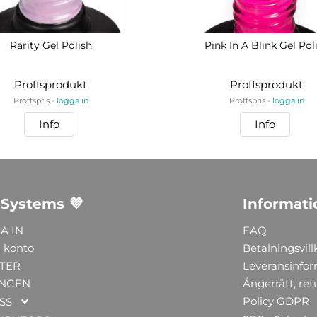
Rarity Gel Polish
Pink In A Blink Gel Pol
Proffsprodukt
Proffsprodukt
Proffspris -
logga in
Proffspris -
logga in
Info
Info
 Systems 💜
Informati
A IN
FAQ
 konto
Betalningsvill
TER
Leveransinfo
NGEN
Ångerrätt, ret
Policy GDPR
SS