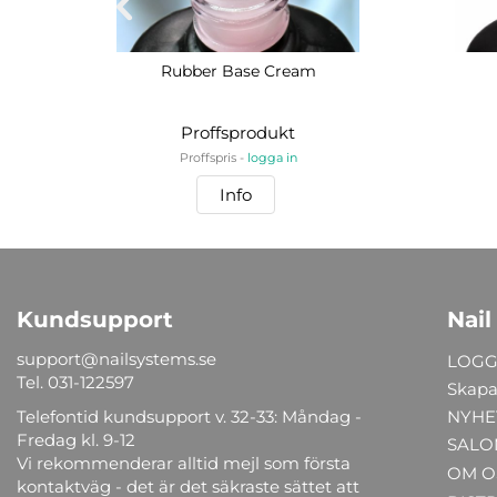
Rubber Base Cream
Proffsprodukt
Proffspris -
logga in
Info
Kundsupport
Nail
support@nailsystems.se
LOGG
Tel.
031-122597
Skapa
Telefontid kundsupport v. 32-33: Måndag -
NYHE
Fredag kl. 9-12
SALO
Vi rekommenderar alltid mejl som första
OM O
kontaktväg - det är det säkraste sättet att