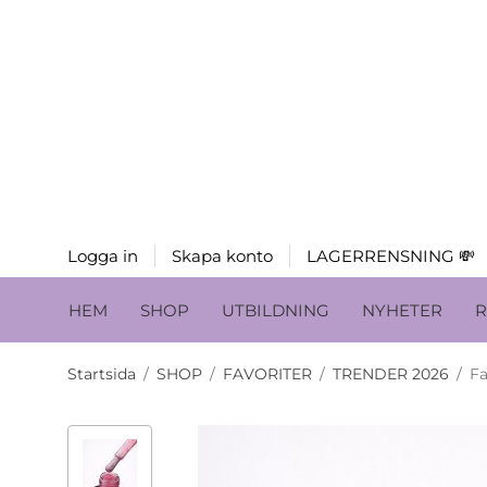
Logga in
Skapa konto
LAGERRENSNING 💸
HEM
SHOP
UTBILDNING
NYHETER
R
Startsida
/
SHOP
/
FAVORITER
/
TRENDER 2026
/
Fa