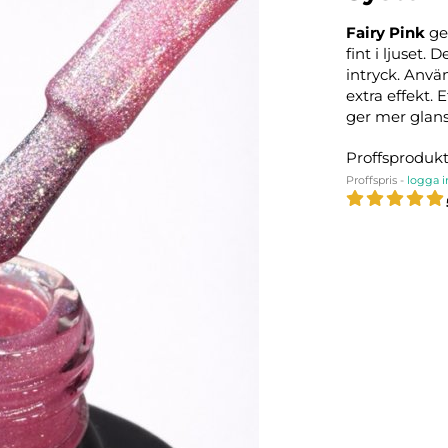
Fairy Pink
ge
fint i ljuset.
intryck. Anvä
extra effekt. 
ger mer glans
Proffsproduk
Proffspris -
logga i