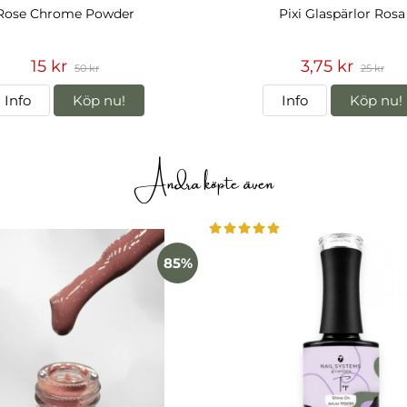
Rose Chrome Powder
Pixi Glaspärlor Rosa
15 kr
3,75 kr
50 kr
25 kr
Info
Köp nu!
Info
Köp nu!
Andra köpte även
85%