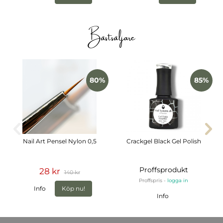
Bästsäljare
80%
85%
Nail Art Pensel Nylon 0,5
Crackgel Black Gel Polish
Proffsprodukt
28 kr
140 kr
Proffspris -
logga in
Info
Köp nu!
Info