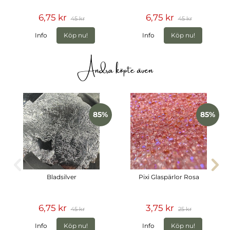
6,75 kr
6,75 kr
45 kr
45 kr
Info
Köp nu!
Info
Köp nu!
Andra köpte även
85%
85%
Bladsilver
Pixi Glaspärlor Rosa
6,75 kr
3,75 kr
45 kr
25 kr
Info
Köp nu!
Info
Köp nu!