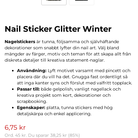
Nail Sticker Glitter Winter
Nagelstickers
är tunna, följsamma och självhäftande
dekorationer som snabbt lyfter din nail art. Välj bland
mängder av färger, motiv och teman för att skapa allt från
diskreta detaljer till kreativa statement-naglar.
Användning:
Lyft motivet varsamt med pincett och
placera där du vill ha det. Gnugga fast ordentligt så
att inga kanter syns och förslut med valfritt topplack.
Passar till:
både gelpolish, vanligt nagellack och
kreativa projekt som kort, dekorationer och
scrapbooking.
Egenskaper:
platta, tunna stickers med hög
detaljskärpa och enkel applicering.
6,75 kr
Ord.
45 kr
. Du sparar
38,25 kr
(
85
%)