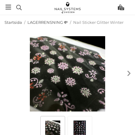
Startsida
/
LAGERRENSNING 💸
/
Nail Sticker Glitter Winter