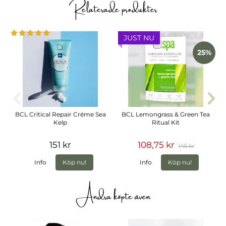
Relaterade produkter
JUST NU
25%
BCL Critical Repair Créme Sea
BCL Lemongrass & Green Tea
Kelp
Ritual Kit
151 kr
108,75 kr
145 kr
Info
Köp nu!
Info
Köp nu!
Andra köpte även