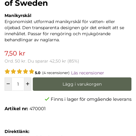
of Sweden
Manikyrskål
Ergonomiskt utformad manikyrskål för vatten- eller
oljebad. Den transparenta designen gör det enkelt att se
innehållet. Passar för rengöring och mjukgörande
behandlingar av naglarna.
7,50 kr
Ord.
50 kr
. Du sparar
42,50 kr
(
85
%)
Läs recensioner
5.0
(4 recensioner)
Lägg i varukorgen
Finns i lager för omgående leverans
Artikel nr:
470001
Direktlänk: