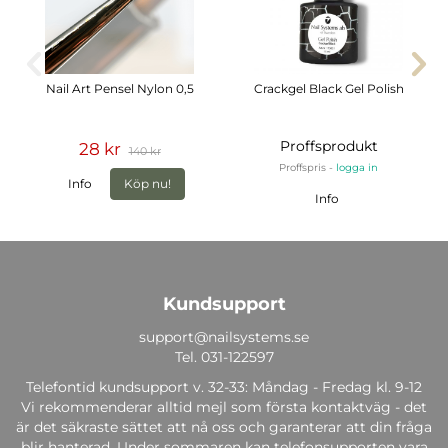
Nail Art Pensel Nylon 0,5
Crackgel Black Gel Polish
Proffsprodukt
28 kr
140 kr
Proffspris -
logga in
Info
Köp nu!
Info
Kundsupport
support@nailsystems.se
Tel.
031-122597
Telefontid kundsupport v. 32-33: Måndag - Fredag kl. 9-12
Vi rekommenderar alltid mejl som första kontaktväg - det
är det säkraste sättet att nå oss och garanterar att din fråga
blir hanterad. Under sommaren kan telefonsupporten vara