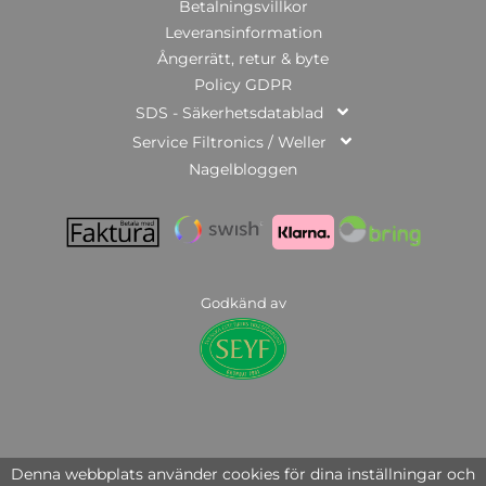
Betalningsvillkor
Leveransinformation
Ångerrätt, retur & byte
Policy GDPR
SDS - Säkerhetsdatablad
Service Filtronics / Weller
Nagelbloggen
Godkänd av
© Copyright 2025 | Nail Systems of Sweden AB | org.nr: 559446-3951
Denna webbplats använder cookies för dina inställningar och