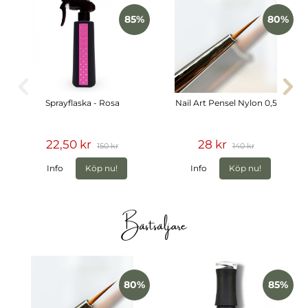
85%
80%
Sprayflaska - Rosa
Nail Art Pensel Nylon 0,5
22,50 kr
28 kr
150 kr
140 kr
Info
Köp nu!
Info
Köp nu!
Bästsäljare
80%
85%