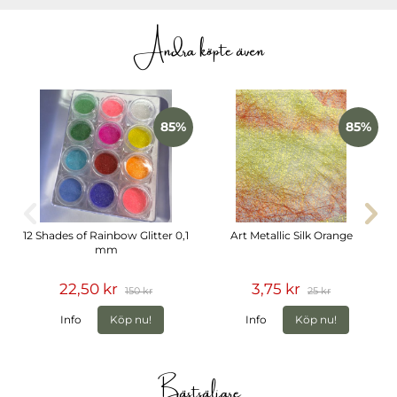
Andra köpte även
85%
85%
12 Shades of Rainbow Glitter 0,1
Art Metallic Silk Orange
mm
22,50 kr
3,75 kr
150 kr
25 kr
Info
Köp nu!
Info
Köp nu!
Bästsäljare