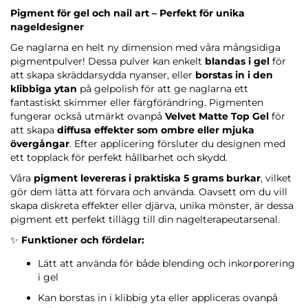
Pigment för gel och nail art – Perfekt för unika
nageldesigner
Ge naglarna en helt ny dimension med våra mångsidiga
pigmentpulver! Dessa pulver kan enkelt
blandas i gel
för
att skapa skräddarsydda nyanser, eller
borstas in i den
klibbiga ytan
på gelpolish för att ge naglarna ett
fantastiskt skimmer eller färgförändring. Pigmenten
fungerar också utmärkt ovanpå
Velvet Matte Top Gel
för
att skapa
diffusa effekter som ombre eller mjuka
övergångar
. Efter applicering försluter du designen med
ett topplack för perfekt hållbarhet och skydd.
Våra
pigment levereras i praktiska 5 grams burkar
, vilket
gör dem lätta att förvara och använda. Oavsett om du vill
skapa diskreta effekter eller djärva, unika mönster, är dessa
pigment ett perfekt tillägg till din nagelterapeutarsenal.
✨
Funktioner och fördelar:
Lätt att använda för både blending och inkorporering
i gel
Kan borstas in i klibbig yta eller appliceras ovanpå