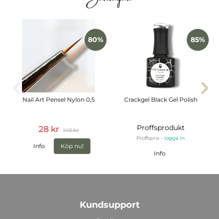
80%
85%
Nail Art Pensel Nylon 0,5
Crackgel Black Gel Polish
Proffsprodukt
28 kr
140 kr
Proffspris -
logga in
Info
Köp nu!
Info
Kundsupport