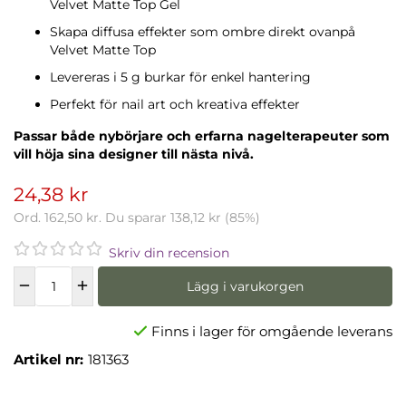
Velvet Matte Top Gel
Skapa diffusa effekter som ombre direkt ovanpå
Velvet Matte Top
Levereras i 5 g burkar för enkel hantering
Perfekt för nail art och kreativa effekter
Passar både nybörjare och erfarna nagelterapeuter som
vill höja sina designer till nästa nivå.
24,38 kr
Ord.
162,50 kr
. Du sparar
138,12 kr
(
85
%)
Skriv din recension
Lägg i varukorgen
Finns i lager för omgående leverans
Artikel nr:
181363