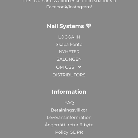
TIPS! Du når oss alltid enkelt och snabbt via
Facebook/Instagram!
Nail Systems 💜
LOGGA IN
Skapa konto
NYHETER
SALONGEN
OM OSS
DISTRIBUTORS
Information
FAQ
Betalningsvillkor
Leveransinformation
Ångerrätt, retur & byte
Policy GDPR